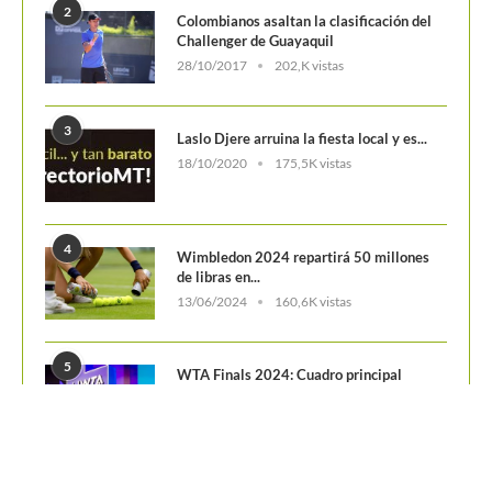
2
Colombianos asaltan la clasificación del
Challenger de Guayaquil
28/10/2017
202,K vistas
3
Laslo Djere arruina la fiesta local y es...
18/10/2020
175,5K vistas
4
Wimbledon 2024 repartirá 50 millones
de libras en...
13/06/2024
160,6K vistas
5
WTA Finals 2024: Cuadro principal
29/10/2024
156,7K vistas