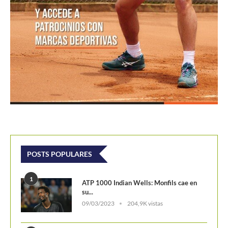
POSTS POPULARES
1
ATP 1000 Indian Wells: Monfils cae en
su...
09/03/2023
204,9K vistas