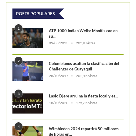
POSTS POPULARES
1
ATP 1000 Indian Wells: Monfils cae en
su...
09/03/2023
205,K vistas
2
Colombianos asaltan la clasificación del
Challenger de Guayaquil
28/10/2017
202,1K vistas
3
Laslo Djere arruina la fiesta local y es...
18/10/2020
175,6K vistas
4
Wimbledon 2024 repartirá 50 millones
de libras en...