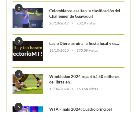
2
Colombianos asaltan la clasificación del
Challenger de Guayaquil
28/10/2017
202,K vistas
3
Laslo Djere arruina la fiesta local y es...
18/10/2020
175,5K vistas
4
Wimbledon 2024 repartirá 50 millones
de libras en...
13/06/2024
160,6K vistas
5
WTA Finals 2024: Cuadro principal
29/10/2024
156,7K vistas