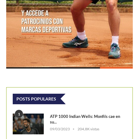
POSTS POPULARES
1
ATP 1000 Indian Wells: Monfils cae en
su...
09/03/2023
204,8K vistas