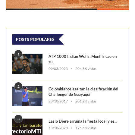
POSTS POPULARES
1
ATP 1000 Indian Wells: Monfils cae en
su...
09/03/2023
204,8K vistas
2
Colombianos asaltan la clasificación del
Challenger de Guayaquil
28/10/2017
201,9K vistas
3
Laslo Djere arruina la fiesta local y es...
18/10/2020
175,5K vistas