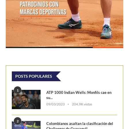
POSTS POPULARES
1
ATP 1000 Indian Wells: Monfils cae en
su...
09/03/2023
204,9K vistas
2
Colombianos asaltan la clasificación del
Challenger de Guayaquil