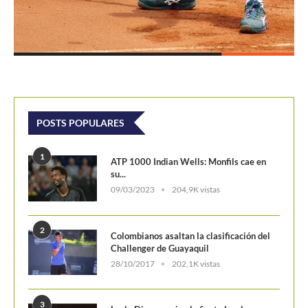
POSTS POPULARES
1
ATP 1000 Indian Wells: Monfils cae en
su...
09/03/2023
204,9K vistas
2
Colombianos asaltan la clasificación del
Challenger de Guayaquil
28/10/2017
202,1K vistas
3