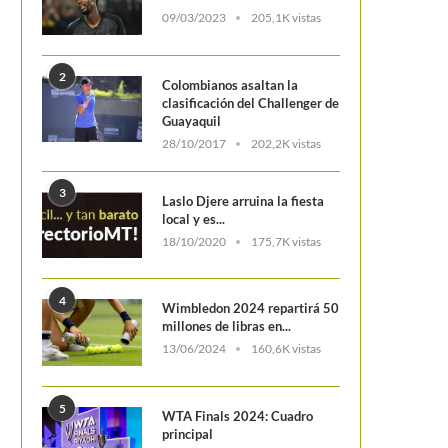
09/03/2023
205,1K vistas
2
Colombianos asaltan la
clasificación del Challenger de
Guayaquil
28/10/2017
202,2K vistas
3
Laslo Djere arruina la fiesta
local y es...
18/10/2020
175,7K vistas
4
Wimbledon 2024 repartirá 50
millones de libras en...
13/06/2024
160,6K vistas
5
WTA Finals 2024: Cuadro
principal