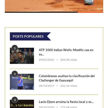
POSTS POPULARES
1
ATP 1000 Indian Wells: Monfils cae en
su...
09/03/2023
204,9K vistas
2
Colombianos asaltan la clasificación del
Challenger de Guayaquil
28/10/2017
202,1K vistas
3
Laslo Djere arruina la fiesta local y es...
18/10/2020
175,6K vistas