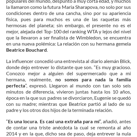
populares del mundo, despuntó a muy corta edad, y muchos
la llamaron como la futura Maria Sharapova, no solo por sus
condiciones dentro de una cancha, sino por su apariencia
física, pues para muchos es una de las raquetas más
hermosas del planeta; sin embargo, el presente no es el
mejor, alejada del Top-100 del ranking WTA y lejos del nivel
que la llevaron a ser finalista de Wimbledon, se encuentra
en una nueva polémica: La relación con su hermana gemela
Beatrice Bouchard
.
La influencer concedió una entrevista al diario alemán Blick,
donde dejo entrever lo distante que son. “Es muy gracioso.
Conozco mejor a alguien del supermercado que a mi
hermana, realmente,
no somos para nada la familia
perfecta
”, expresó. Llegaron al mundo con tan solo seis
minutos de diferencia, vivieron juntas hasta los 10 años,
época en la que sus padres se divorciaron, Eugenie se quedó
con su madre; mientras que Beatrice partió al lado de su
padre y los otros dos hijos de la terminada relación.
“
Es una locura. Es casi una extraña para mí
”, añadió, antes
de contar una triste anécdota la cual se remonta al año
2014 y en la que, dicho sea de paso, deja entrever la nula