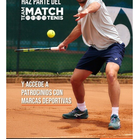
POSTS POPULARES
1
ATP 1000 Indian Wells: Monfils cae en
su...
09/03/2023
205,K vistas
2
Colombianos asaltan la clasificación del