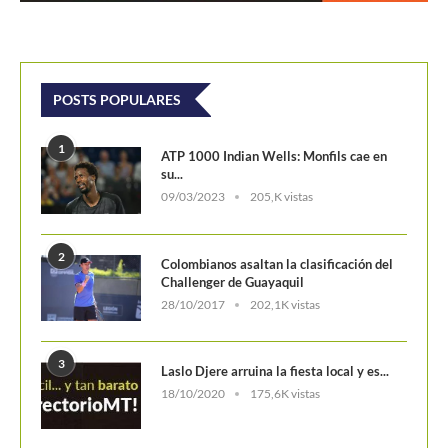
Challenger de Guayaquil
28/10/2017
202,1K vistas
3
Laslo Djere arruina la fiesta local y es...
18/10/2020
175,6K vistas
4
Wimbledon 2024 repartirá 50 millones
de libras en...
13/06/2024
160,6K vistas
5
WTA Finals 2024: Cuadro principal
29/10/2024
156,7K vistas