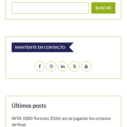
Últimos posts
WTA 1000 Toronto 2026: así se jugarán los octavos
de final
Masters 1000 Montreal 2026: así se jugarán los
octavos de final
Thiago Tirante accede por 2° Masters 1000 al hilo a
octavos de final
Masters 1000 Montreal 2026: Joao Fonseca, primer
brasileño en octavos de final desde 2004
Masters 1000 Montreal 2026: programación del
sábado 8 de agosto