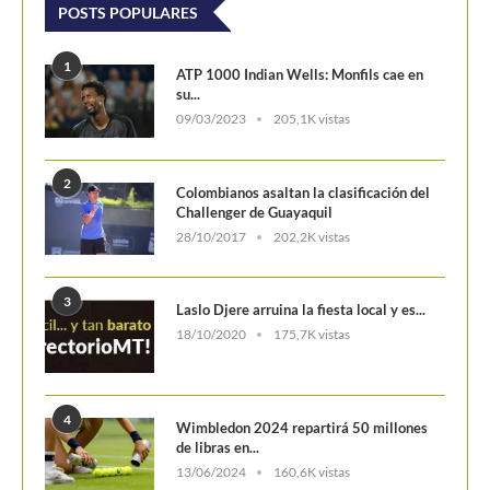
POSTS POPULARES
1
ATP 1000 Indian Wells: Monfils cae en
su...
09/03/2023
205,1K vistas
2
Colombianos asaltan la clasificación del
Challenger de Guayaquil
28/10/2017
202,2K vistas
3
Laslo Djere arruina la fiesta local y es...
18/10/2020
175,7K vistas
4
Wimbledon 2024 repartirá 50 millones
de libras en...