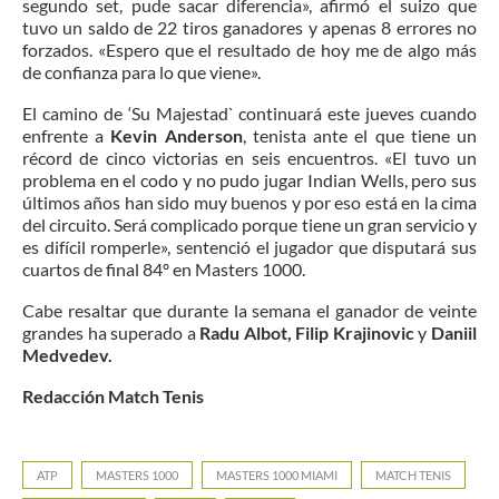
segundo set, pude sacar diferencia», afirmó el suizo que
tuvo un saldo de 22 tiros ganadores y apenas 8 errores no
forzados. «Espero que el resultado de hoy me de algo más
de confianza para lo que viene».
El camino de ‘Su Majestad` continuará este jueves cuando
enfrente a
Kevin Anderson
, tenista ante el que tiene un
récord de cinco victorias en seis encuentros. «El tuvo un
problema en el codo y no pudo jugar Indian Wells, pero sus
últimos años han sido muy buenos y por eso está en la cima
del circuito. Será complicado porque tiene un gran servicio y
es difícil romperle», sentenció el jugador que disputará sus
cuartos de final 84º en Masters 1000.
Cabe resaltar que durante la semana el ganador de veinte
grandes ha superado a
Radu Albot,
Filip Krajinovic
y
Daniil
Medvedev.
Redacción Match Tenis
ATP
MASTERS 1000
MASTERS 1000 MIAMI
MATCH TENIS