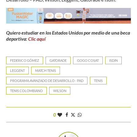
Quiero estudiar en los Estados Unidos por medio de una beca
deportiva:
Clic aquí
FEDERICO GÓMEZ
GATORADE
GOGO COSAT
ISDIN
LEGGENT
MATCH TENIS
PROGRAMA AVANZADO DE DESARROLLO - PAD
TENIS
TENIS COLOMBIANO
WILSON
0