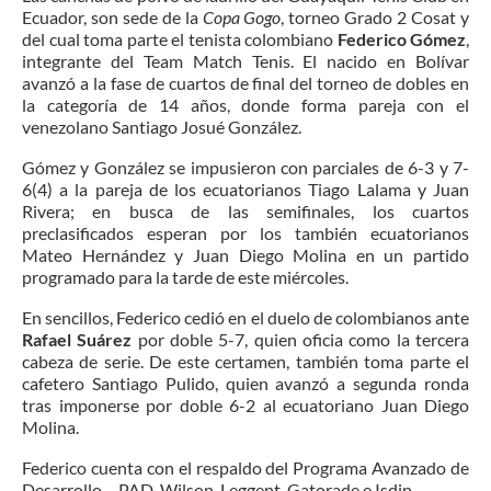
Ecuador, son sede de la
Copa Gogo
, torneo Grado 2 Cosat y
del cual toma parte el tenista colombiano
Federico Gómez
,
integrante del Team Match Tenis. El nacido en Bolívar
avanzó a la fase de cuartos de final del torneo de dobles en
la categoría de 14 años, donde forma pareja con el
venezolano Santiago Josué González.
Gómez y González se impusieron con parciales de 6-3 y 7-
6(4) a la pareja de los ecuatorianos Tiago Lalama y Juan
Rivera; en busca de las semifinales, los cuartos
preclasificados esperan por los también ecuatorianos
Mateo Hernández y Juan Diego Molina en un partido
programado para la tarde de este miércoles.
En sencillos, Federico cedió en el duelo de colombianos ante
Rafael Suárez
por doble 5-7, quien oficia como la tercera
cabeza de serie. De este certamen, también toma parte el
cafetero Santiago Pulido, quien avanzó a segunda ronda
tras imponerse por doble 6-2 al ecuatoriano Juan Diego
Molina.
Federico cuenta con el respaldo del Programa Avanzado de
Desarrollo – PAD, Wilson, Leggent, Gatorade e Isdin.