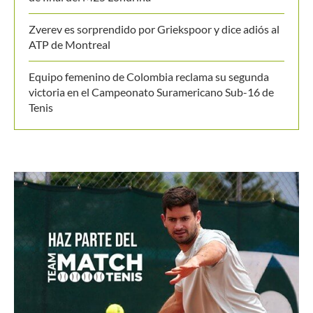
Últimos posts
Medvedev corta su racha y cede ante Van de
Zandshulp en Montreal
Noskova regresó tras Wimbledon y cayó en su debut
en el WTA de Toronto
Juan Sebastián Osorio y Salvador Price a los cuartos
de final del M25 Londrina
Zverev es sorprendido por Griekspoor y dice adiós al
ATP de Montreal
Equipo femenino de Colombia reclama su segunda
victoria en el Campeonato Suramericano Sub-16 de
Tenis