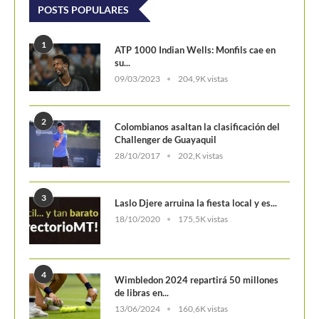
POSTS POPULARES
1
ATP 1000 Indian Wells: Monfils cae en
su...
09/03/2023
204,9K vistas
2
Colombianos asaltan la clasificación del
Challenger de Guayaquil
28/10/2017
202,K vistas
3
Laslo Djere arruina la fiesta local y es...
18/10/2020
175,5K vistas
4
Wimbledon 2024 repartirá 50 millones
de libras en...