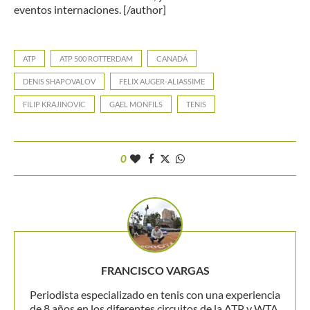
eventos internaciones. [/author]
ATP
ATP 500 ROTTERDAM
CANADÁ
DENIS SHAPOVALOV
FELIX AUGER-ALIASSIME
FILIP KRAJINOVIC
GAEL MONFILS
TENIS
0
FRANCISCO VARGAS
Periodista especializado en tenis con una experiencia
de 8 años en los diferentes circuitos de la ATP y WTA.