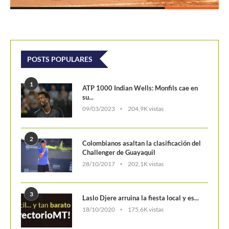
POSTS POPULARES
1
ATP 1000 Indian Wells: Monfils cae en
su...
09/03/2023
204,9K vistas
2
Colombianos asaltan la clasificación del
Challenger de Guayaquil
28/10/2017
202,1K vistas
3
Laslo Djere arruina la fiesta local y es...
18/10/2020
175,6K vistas