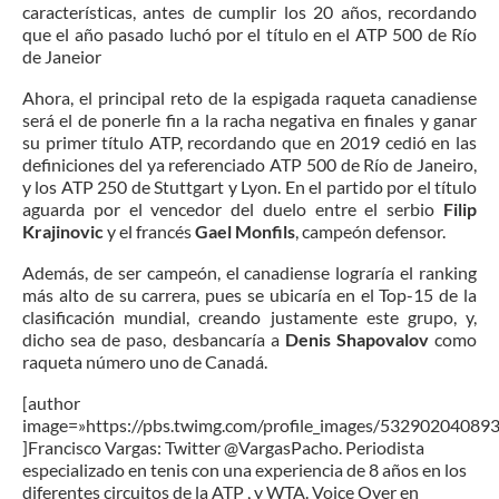
características, antes de cumplir los 20 años, recordando
que el año pasado luchó por el título en el ATP 500 de Río
de Janeior
Ahora, el principal reto de la espigada raqueta canadiense
será el de ponerle fin a la racha negativa en finales y ganar
su primer título ATP, recordando que en 2019 cedió en las
definiciones del ya referenciado ATP 500 de Río de Janeiro,
y los ATP 250 de Stuttgart y Lyon. En el partido por el título
aguarda por el vencedor del duelo entre el serbio
Filip
Krajinovic
y el francés
Gael Monfils
, campeón defensor.
Además, de ser campeón, el canadiense lograría el ranking
más alto de su carrera, pues se ubicaría en el Top-15 de la
clasificación mundial, creando justamente este grupo, y,
dicho sea de paso, desbancaría a
Denis Shapovalov
como
raqueta número uno de Canadá.
[author
image=»https://pbs.twimg.com/profile_images/5329020408
]Francisco Vargas: Twitter @VargasPacho. Periodista
especializado en tenis con una experiencia de 8 años en los
diferentes circuitos de la ATP , y WTA. Voice Over en