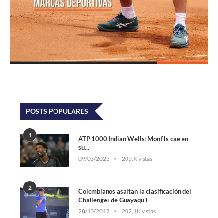
POSTS POPULARES
1
ATP 1000 Indian Wells: Monfils cae en
su...
09/03/2023
205,K vistas
2
Colombianos asaltan la clasificación del
Challenger de Guayaquil