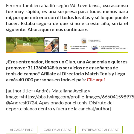
Ferrero también añadió según
We Love Tennis
,
«su ascenso
fue muy rápido, es una sorpresa para todos menos para
mí, porque entreno con él todos los días y sé lo que puede
hacer. Estaba seguro de que si no era este año, sería el
siguiente. Ahora queremos continuar»
.
¿Eres entrenador, tienes un Club, una Academia o quieres
promover3113604048 tus servicios de enseñanza de
tenis de campo? Afíliate al Directorio Match Tenis y llega
a más 40.000 personas en todo el país:
Clic aquí
[author title=»Andrés Matallana Avella: »
image=»https://pbs.twimg.com/profile_images/6660415989
@Andresf0724. Apasionado por el tenis. Disfruto del
deporte blanco dentro y fuera de la cancha[/author]
ALCARAZ PALO
CARLOS ALCARAZ
ENTRENADOR ALCARAZ