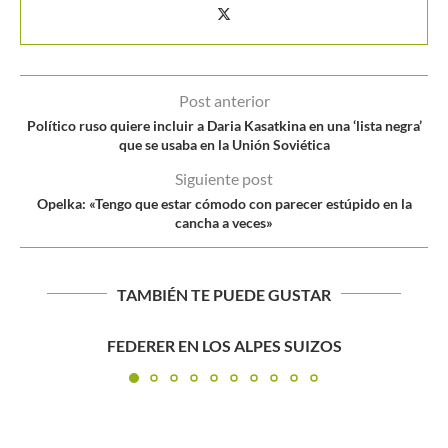
Post anterior
Político ruso quiere incluir a Daria Kasatkina en una ‘lista negra’
que se usaba en la Unión Soviética
Siguiente post
Opelka: «Tengo que estar cómodo con parecer estúpido en la
cancha a veces»
TAMBIÉN TE PUEDE GUSTAR
Yuliana Lizarazo cede ante Nao Hibino y Japón empata
la...