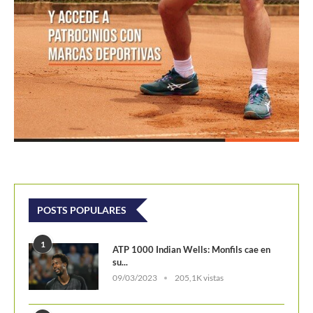
POSTS POPULARES
1
ATP 1000 Indian Wells: Monfils cae en
su...
09/03/2023
205,1K vistas
2
Colombianos asaltan la clasificación del
Challenger de Guayaquil
28/10/2017
202,2K vistas
3
Laslo Djere arruina la fiesta local y es...
18/10/2020
175,7K vistas
4
Wimbledon 2024 repartirá 50 millones
de libras en...