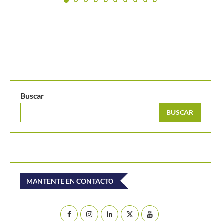
MANTENTE EN CONTACTO
Últimos posts
Alexandrova le toma la medida a Sabalenka y la deja
fuera del WTA de Toronto
Masters 1000 Montreal 2026: programación del
domingo 9 de agosto