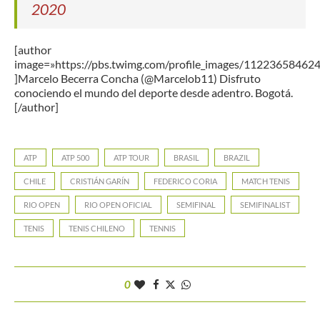
2020
[author
image=»https://pbs.twimg.com/profile_images/1122365846
]Marcelo Becerra Concha (@Marcelob11) Disfruto
conociendo el mundo del deporte desde adentro. Bogotá.
[/author]
ATP
ATP 500
ATP TOUR
BRASIL
BRAZIL
CHILE
CRISTIÁN GARÍN
FEDERICO CORIA
MATCH TENIS
RIO OPEN
RIO OPEN OFICIAL
SEMIFINAL
SEMIFINALIST
TENIS
TENIS CHILENO
TENNIS
0