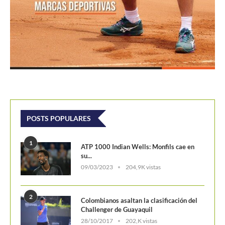
POSTS POPULARES
1
ATP 1000 Indian Wells: Monfils cae en
su...
09/03/2023
204,9K vistas
2
Colombianos asaltan la clasificación del
Challenger de Guayaquil
28/10/2017
202,K vistas