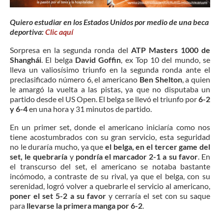
Quiero estudiar en los Estados Unidos por medio de una beca
deportiva:
Clic aquí
Sorpresa en la segunda ronda del
ATP Masters 1000 de
Shanghái
. El belga
David Goffin
, ex Top 10 del mundo, se
lleva un valiosísimo triunfo en la segunda ronda ante el
preclasificado número 6, el americano
Ben Shelton
, a quien
le amargó la vuelta a las pistas, ya que no disputaba un
partido desde el US Open. El belga se llevó el triunfo por
6-2
y 6-4
en una hora y 31 minutos de partido.
En un primer set, donde el americano iniciaría como nos
tiene acostumbrados con su gran servicio, esta seguridad
no le duraría mucho, ya que
el belga, en el tercer game del
set, le quebraría
y
pondría el marcador 2-1 a su favor
. En
el transcurso del set, el americano se notaba bastante
incómodo, a contraste de su rival, ya que el belga, con su
serenidad, logró volver a quebrarle el servicio al americano,
poner el set 5-2 a su favor
y cerraría el set con su saque
para
llevarse la primera manga por 6-2
.