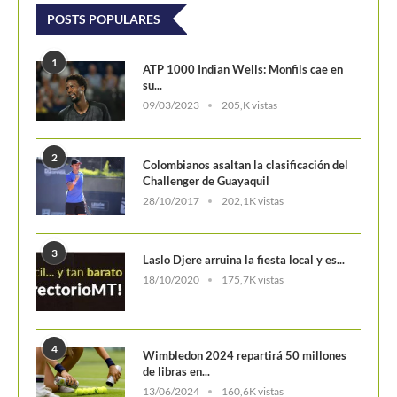
POSTS POPULARES
1
ATP 1000 Indian Wells: Monfils cae en
su...
09/03/2023
205,K vistas
2
Colombianos asaltan la clasificación del
Challenger de Guayaquil