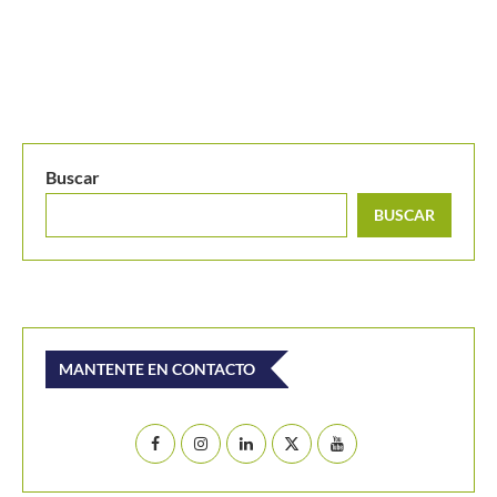
MANTENTE EN CONTACTO
Últimos posts
Alicia Londoño se lleva el primer punto y acerca a
Colombia a la Billie Jean King Cup Jr.
[En vivo] Colombia se juega la clasificación a la Billie
Jean King Cup Jr.