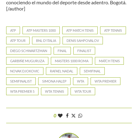
conociendo el mundo del deporte desde adentro. Bogotá.
[/author]
ATP
ATP MASTERS 1000
ATP MATCH TENIS
ATP TENNIS
ATP TOUR
BNL D'ITALIA
DENIS SAHPOVALOV
DIEGO SCHWARTZMAN
FINAL
FINALIST
GARBIÑE MUGURUZA
MASTERS 1000 ROMA
MATCH TENIS
NOVAK DJOKOVIC
RAFAEL NADAL
SEMIFINAL
SEMIFINALIST
SIMONA HALEP
WTA
WTA PREMIER
WTA PREMIER 5
WTA TENNIS
WTA TOUR
0