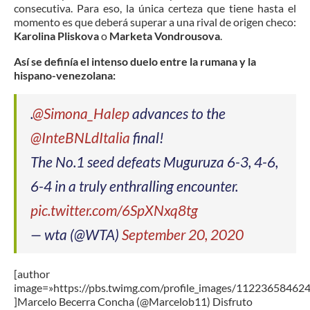
consecutiva. Para eso, la única certeza que tiene hasta el
momento es que deberá superar a una rival de origen checo:
Karolina Pliskova
o
Marketa Vondrousova
.
Así se definía el intenso duelo entre la rumana y la
hispano-venezolana:
.
@Simona_Halep
advances to the
@InteBNLdItalia
final!
The No.1 seed defeats Muguruza 6-3, 4-6,
6-4 in a truly enthralling encounter.
pic.twitter.com/6SpXNxq8tg
— wta (@WTA)
September 20, 2020
[author
image=»https://pbs.twimg.com/profile_images/1122365846
]Marcelo Becerra Concha (@Marcelob11) Disfruto