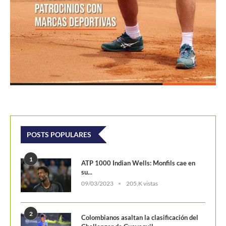
POSTS POPULARES
1
ATP 1000 Indian Wells: Monfils cae en
su...
09/03/2023
205,K vistas
2
Colombianos asaltan la clasificación del
Challenger de Guayaquil
28/10/2017
202,1K vistas
3
Laslo Djere arruina la fiesta local y es...
18/10/2020
175,7K vistas
4
Wimbledon 2024 repartirá 50 millones
de libras en...
13/06/2024
160,6K vistas