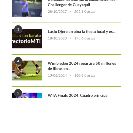
28/10/2017
202,1K vistas
3
Laslo Djere arruina la fiesta local y es...
18/10/2020
175,6K vistas
4
Wimbledon 2024 repartirá 50 millones
de libras en...
13/06/2024
160,6K vistas
5
WTA Finals 2024: Cuadro principal
29/10/2024
156,7K vistas