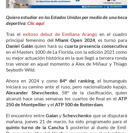
Quiero estudiar en los Estados Unidos por medio de una beca
deportiva:
Clic aquí
Tras el
exitoso debut de Emiliana Arango
en el cuadro
principal femenino de
l Miami Open 2024
, es turno para
Daniel Galán
quien hará su
cuarta presencia consecutiva
en el Masters 1000 de La Florida, con la edición 2021 como
su mejor actuación histórica en la que llegó a tercera ronda
tras vencer en aquel momento a Alex de Miñaur y Thiago
Seyboth-Wild.
Ahora en 2024 y como
84° del ranking
, el bumangués
iniciará su camino ante el ruso, pero nacionalizado kazajo,
Alexander Shevchenko
, 58° de la clasificación, quien
alcanzó hace unas semanas los cuartos de final en el
ATP
250 de Montpellier
y el
ATP 500 de Rotterdam
.
El encuentro entre
Galan
y
Schevchenko
que se disputará
mañana, jueves 21 de marzo, ha sido programado para el
quinto turno de la Cancha 5
posterior al duelo de Emil