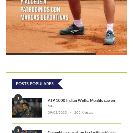
POSTS POPULARES
1
ATP 1000 Indian Wells: Monfils cae en
su...
09/03/2023
205,K vistas
2
Colombianos asaltan la clasificación del
Challenger de Guayaquil