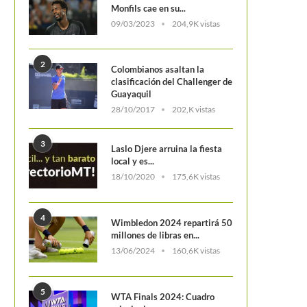
Monfils cae en su...
09/03/2023
204,9K vistas
2
Colombianos asaltan la
clasificación del Challenger de
Guayaquil
28/10/2017
202,K vistas
3
Laslo Djere arruina la fiesta
local y es...
18/10/2020
175,6K vistas
4
Wimbledon 2024 repartirá 50
millones de libras en...
13/06/2024
160,6K vistas
5
WTA Finals 2024: Cuadro