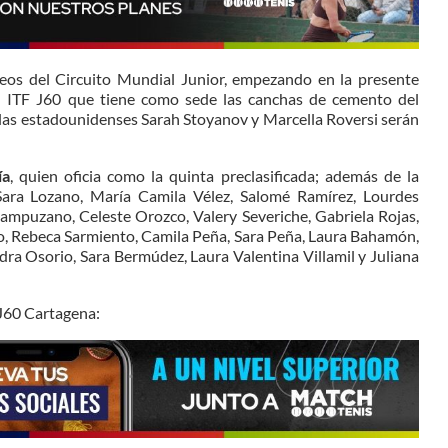
neos del Circuito Mundial Junior, empezando en la presente
n ITF J60 que tiene como sede las canchas de cemento del
las estadounidenses Sarah Stoyanov y Marcella Roversi serán
ía
, quien oficia como la quinta preclasificada; además de la
ara Lozano, María Camila Vélez, Salomé Ramírez, Lourdes
Campuzano, Celeste Orozco, Valery Severiche, Gabriela Rojas,
to, Rebeca Sarmiento, Camila Peña, Sara Peña, Laura Bahamón,
ra Osorio, Sara Bermúdez, Laura Valentina Villamil y Juliana
 J60 Cartagena: