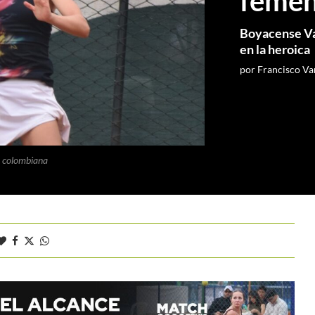
femen
Boyacense Val
en la heroica
por
Francisco Va
a colombiana