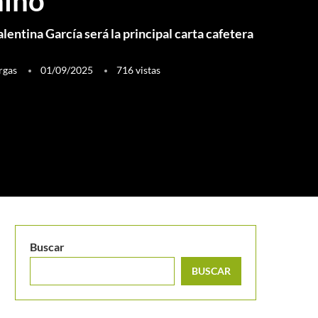
ino
entina García será la principal carta cafetera
rgas
01/09/2025
716
vistas
Buscar
BUSCAR