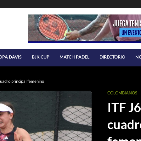
OPA DAVIS
BJK CUP
MATCH PÁDEL
DIRECTORIO
N
uadro principal femenino
COLOMBIANOS
ITF J
cuadr