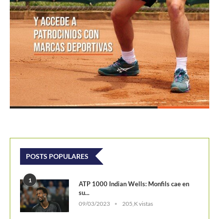
POSTS POPULARES
1
ATP 1000 Indian Wells: Monfils cae en
su...
09/03/2023
205,K vistas