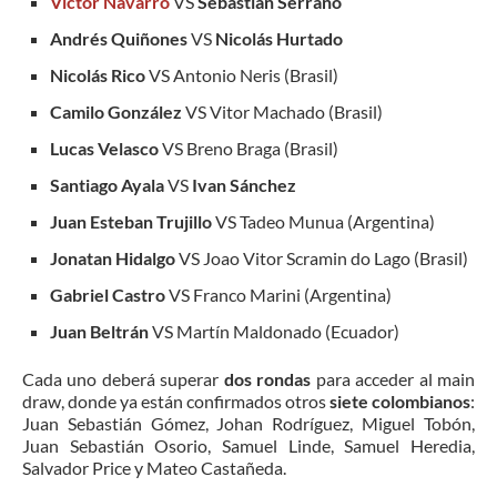
Victor Navarro
VS
Sebastián Serrano
Andrés Quiñones
VS
Nicolás Hurtado
Nicolás Rico
VS Antonio Neris (Brasil)
Camilo González
VS Vitor Machado (Brasil)
Lucas Velasco
VS Breno Braga (Brasil)
Santiago Ayala
VS
Ivan Sánchez
Juan Esteban Trujillo
VS Tadeo Munua (Argentina)
Jonatan Hidalgo
VS Joao Vitor Scramin do Lago (Brasil)
Gabriel Castro
VS Franco Marini (Argentina)
Juan Beltrán
VS Martín Maldonado (Ecuador)
Cada uno deberá superar
dos rondas
para acceder al main
draw, donde ya están confirmados otros
siete colombianos
:
Juan Sebastián Gómez, Johan Rodríguez, Miguel Tobón,
Juan Sebastián Osorio, Samuel Linde, Samuel Heredia,
Salvador Price y Mateo Castañeda.