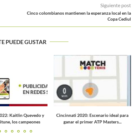
Siguiente post
Cinco colombianos mantienen la esperanza local en la
Copa Cediul
TE PUEDE GUSTAR
20: Escenario ideal para
Murray: «Cuando pierda mi instinto
rimer ATP Masters...
competitivo será el momento de...