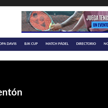
OPA DAVIS
BJK CUP
MATCH PÁDEL
DIRECTORIO
N
s
rentón