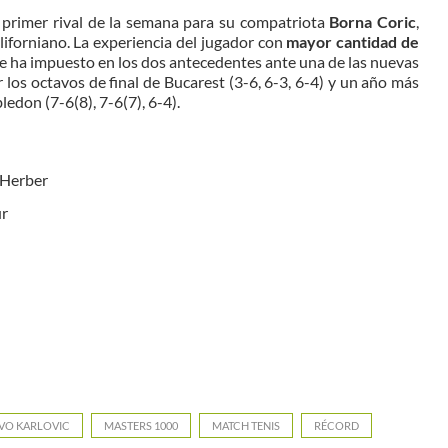
l primer rival de la semana para su compatriota
Borna Coric
,
iforniano. La experiencia del jugador con
mayor cantidad de
e ha impuesto en los dos antecedentes ante una de las nuevas
r los octavos de final de Bucarest (3-6, 6-3, 6-4) y un año más
edon (7-6(8), 7-6(7), 6-4).
Herber
r
IVO KARLOVIC
MASTERS 1000
MATCH TENIS
RÉCORD