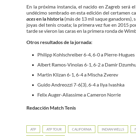
En la próxima instancia, el nacido en Zagreb será e
undécimo sembrado en esta edición del certamen cal
aces
en la historia
(más de 13 mil saque ganadores), s
joyas del tenis croata; la primera vez fue en 2015 po
tarde se vieron las caras en la primera ronda de Wimbl
Otros resultados de la jornada:
Philipp
Kohlschreiber 6-4, 6-0 a
Pierre-Hugues
Albert
Ramos-Vinolas 6-1, 6-2 a
Damir
Dzumhu
Martin
Klizan 6-1, 6-4 a Mischa Zverev
Guido
Andreozzi 7-6(3), 6-4 a Ilya Ivashka
Felix
Auger-Aliassime a Cameron Norrie
Redacción Match Tenis
ATP
ATP TOUR
CALIFORNIA
INDIAN WELLS