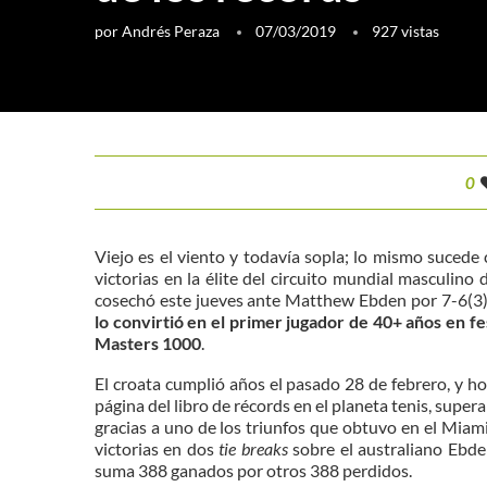
por
Andrés Peraza
07/03/2019
927
vistas
0
Viejo es el viento y todavía sopla; lo mismo sucede
victorias en la élite del circuito mundial masculin
cosechó este jueves ante Matthew Ebden por 7-6(3),
lo convirtió en el primer jugador de 40+ años en f
Masters 1000
.
El croata cumplió años el pasado 28 de febrero, y 
página del libro de récords en el planeta tenis, supe
gracias a uno de los triunfos que obtuvo en el Mia
victorias en dos
tie breaks
sobre el australiano Ebde
suma 388 ganados por otros 388 perdidos.