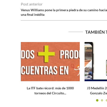
Post anterior
Venus Williams pone la primera piedra de su camino hacia
una final inédita
TAMBIÉN 
de 1000
J3 Medellín 2022: Kaitlin Quevedo y
Cincinnati 20
..
Gonzalo Zeitune, los campeones
ganar el p