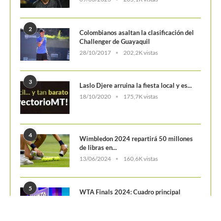
2
Colombianos asaltan la clasificación del
Challenger de Guayaquil
28/10/2017
202,2K vistas
3
Laslo Djere arruina la fiesta local y es...
18/10/2020
175,7K vistas
4
Wimbledon 2024 repartirá 50 millones
de libras en...
13/06/2024
160,6K vistas
5
WTA Finals 2024: Cuadro principal
29/10/2024
156,7K vistas