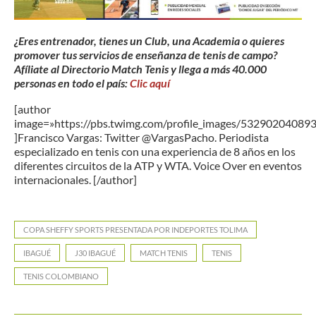
¿Eres entrenador, tienes un Club, una Academia o quieres
promover tus servicios de enseñanza de tenis de campo?
Afíliate al Directorio Match Tenis y llega a más 40.000
personas en todo el país:
Clic aquí
[author
image=»https://pbs.twimg.com/profile_images/5329020408
]Francisco Vargas: Twitter @VargasPacho. Periodista
especializado en tenis con una experiencia de 8 años en los
diferentes circuitos de la ATP y WTA. Voice Over en eventos
internacionales. [/author]
COPA SHEFFY SPORTS PRESENTADA POR INDEPORTES TOLIMA
IBAGUÉ
J30 IBAGUÉ
MATCH TENIS
TENIS
TENIS COLOMBIANO