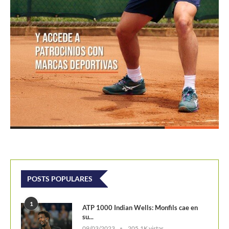
POSTS POPULARES
1
ATP 1000 Indian Wells: Monfils cae en
su...
09/03/2023
205,1K vistas