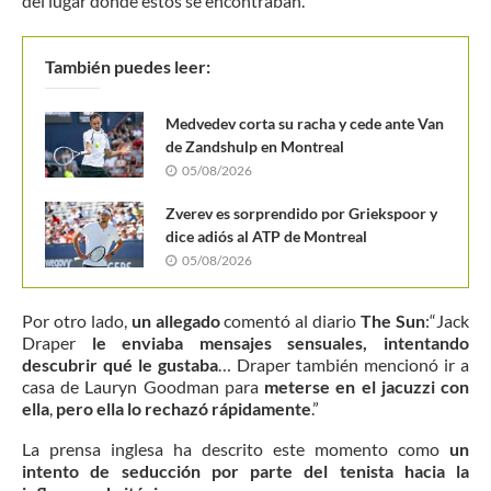
del lugar donde estos se encontraban.
También puedes leer:
Medvedev corta su racha y cede ante Van
de Zandshulp en Montreal
05/08/2026
Zverev es sorprendido por Griekspoor y
dice adiós al ATP de Montreal
05/08/2026
Por otro lado,
un allegado
comentó al diario
The Sun
:“Jack
Draper
le enviaba mensajes sensuales, intentando
descubrir qué le gustaba
… Draper también mencionó ir a
casa de Lauryn Goodman para
meterse en el jacuzzi con
ella
,
pero ella lo rechazó rápidamente
.”
La prensa inglesa ha descrito este momento como
un
intento de seducción por parte del tenista hacia la