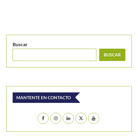
MANTENTE EN CONTACTO
Últimos posts
Medvedev corta su racha y cede ante Van de
Zandshulp en Montreal
Noskova regresó tras Wimbledon y cayó en su debut
en el WTA de Toronto
Juan Sebastián Osorio y Salvador Price a los cuartos
de final del M25 Londrina