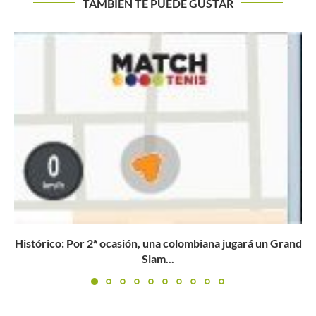
TAMBIÉN TE PUEDE GUSTAR
Doha es territorio fértil para Barty, Kvitova y Bencic
Buscar
BUSCAR
nd