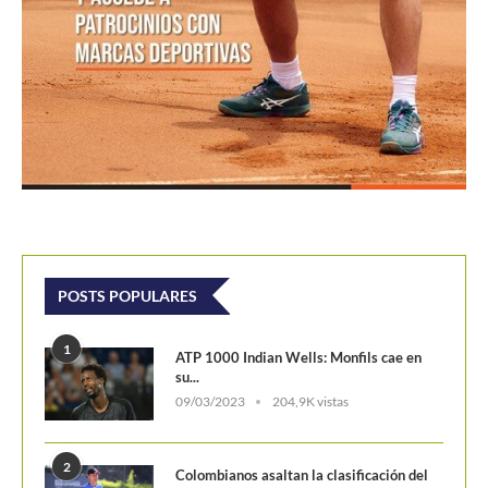
1
ATP 1000 Indian Wells: Monfils cae en
su...
09/03/2023
204,9K vistas
2
Colombianos asaltan la clasificación del
Challenger de Guayaquil
28/10/2017
202,K vistas
3
Laslo Djere arruina la fiesta local y es...
18/10/2020
175,5K vistas
4
Wimbledon 2024 repartirá 50 millones
de libras en...
13/06/2024
160,6K vistas