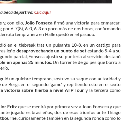
na beca deportiva:
Clic aquí
e
y, con ello,
João Fonseca
firmó una victoria para enmarcar:
ng por 6-7(8), 6-0, 6-3 en poco más de dos horas, confirmando
u derrota tempranera en Halle quedó en el pasado.
edió en el tiebreak tras un pulsante 10-8, en un castigo para
rasileño
desaprovechando un punto de set
estando 5-4 a su
egundo parcial, Fonseca ajustó su puntería al servicio, destapó
ble en apenas 25 minutos
. Un torrente de golpes que borró a
erío.
siguió un quiebre temprano, sostuvo su saque con autoridad y
e de Bergs en el segundo ‘game’ y repitiendo esto en el sexto
a victoria sobre hierba a nivel ATP Tour
y la tercera como
lor Fritz
que se medirá por primera vez a Joao Fonseca y que
ante jugadores brasileños, dos de esos triunfos ante Thiago
stbourne
, curiosamente también en la segunda ronda como lo