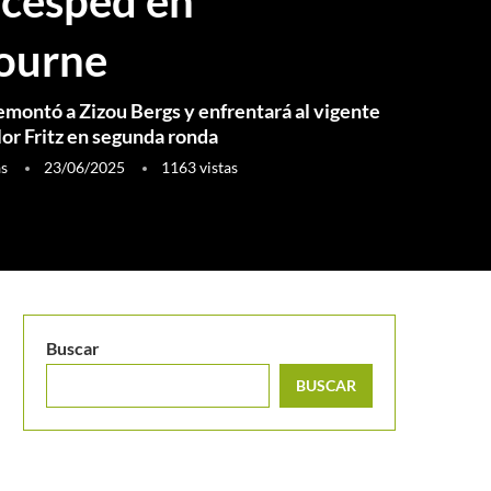
 césped en
ourne
remontó a Zizou Bergs y enfrentará al vigente
or Fritz en segunda ronda
as
23/06/2025
1163
vistas
Buscar
BUSCAR