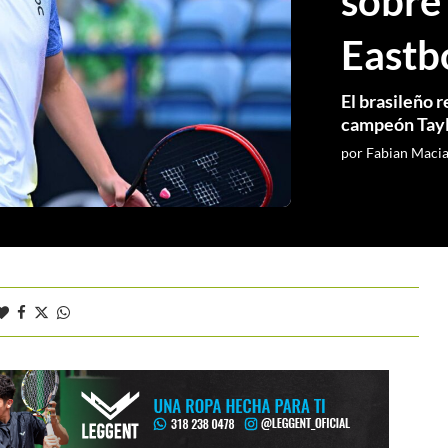
sobre
Eastb
El brasileño 
campeón Tayl
por
Fabian Maci