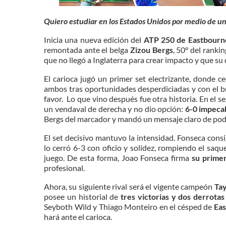
Quiero estudiar en los Estados Unidos por medio de u
Inicia una nueva edición del
ATP 250 de Eastbourn
remontada ante el belga
Zizou Bergs
, 50° del ranki
que no llegó a Inglaterra para crear impacto y que s
El carioca jugó un primer set electrizante, donde c
ambos tras oportunidades desperdiciadas y con el b
favor. Lo que vino después fue otra historia. En el s
un vendaval de derecha y no dio opción:
6-0 impeca
Bergs del marcador y mandó un mensaje claro de pod
El set decisivo mantuvo la intensidad. Fonseca con
lo cerró 6-3 con oficio y solidez, rompiendo el saqu
juego. De esta forma, Joao Fonseca firma
su primer
profesional.
Ahora, su siguiente rival será el vigente campeón
Tay
posee un historial de
tres victorias y dos derrotas
Seyboth Wild y Thiago Monteiro en el césped de
Ea
hará ante el carioca.