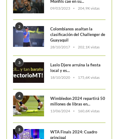
Monfils cae en su...
09/03/2023
204,9K vistas
2
Colombianos asaltan la
clasificación del Challenger de
Guayaquil
28/10/2017
202,1K vistas
3
Laslo Djere arruina la fiesta
local y es...
18/10/2020
175,6K vistas
4
Wimbledon 2024 repartirá 50
millones de libras en...
13/06/2024
160,6K vistas
5
WTA Finals 2024: Cuadro
principal