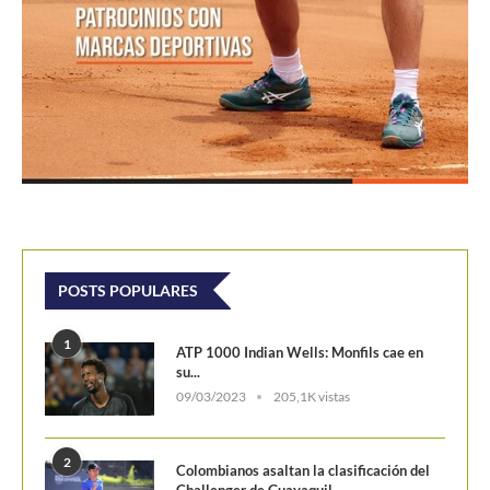
POSTS POPULARES
1
ATP 1000 Indian Wells: Monfils cae en
su...
09/03/2023
205,1K vistas
2
Colombianos asaltan la clasificación del
Challenger de Guayaquil