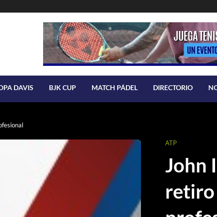
OPA DAVIS
BJK CUP
MATCH PÁDEL
DIRECTORIO
N
ofesional
ATP
John 
retiro