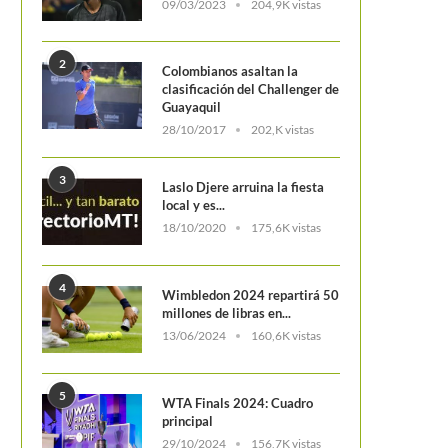
09/03/2023
204,9K vistas
2
Colombianos asaltan la
clasificación del Challenger de
Guayaquil
28/10/2017
202,K vistas
3
Laslo Djere arruina la fiesta
local y es...
18/10/2020
175,6K vistas
4
Wimbledon 2024 repartirá 50
millones de libras en...
13/06/2024
160,6K vistas
5
WTA Finals 2024: Cuadro
principal
29/10/2024
156,7K vistas