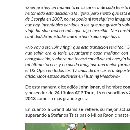
«Siempre hay un momento en la carrera de cada tenista e
he tomado esta decisión a la ligera, pero siento que est
de Georgia en 2007, no me podía ni tan siquiera imagina
que hay incontables partidos a los que me gustaría volv
viaje ha sido mucho más que algo increíble. Me consi
cantidad de amistades que me han traído aquí hoy».
«No voy a escribir y fingir que esta transición será fácil.
que sabía era el tenis. Levantarme cada mañana con 
enorgullecido, y ahora me tocará canalizar mi energía h
mi último torneo, y no puedo imaginar una mejor forma 
el US Open en todos los 17 años de mi carrera deportiv
aficionados estadounidenses en Flushing Meadows»
De esta manera, dice adiós
John Isner
, el hombre
con
y poseedor de
24 títulos ATP Tour
, 16 en sencillos y
2018
como su más grande gesta.
En cuanto a Grand Slams se refiere, su mejor actu
superando a Stefanos Tsitsipas o Milos Raonic hasta c