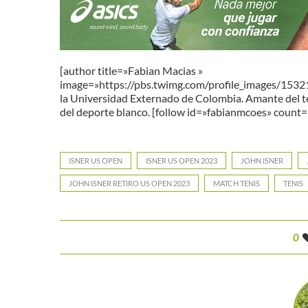
[author title=»Fabian Macias »
image=»https://pbs.twimg.com/profile_images/15
la Universidad Externado de Colombia. Amante del teni
del deporte blanco. [follow id=»fabianmcoes» count=»
ISNER US OPEN
ISNER US OPEN 2023
JOHN ISNER
JOHN ISNER RETIRO US OPEN 2023
MATCH TENIS
TENIS
0