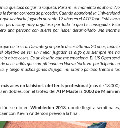
n la que toca colgar la raqueta. Para mí, el momento es ahora. No
a es la forma correcta de proceder. Cuando abandoné la Universidad
r que acabaría jugando durante 17 años en el ATP Tour. Está claro
er, pero estoy muy orgulloso por todo lo que he conseguido. Este
dero una persona con suerte por haber desarrollado una enorme
 Sé que no lo será. Durante gran parte de los últimos 20 años, todo lo
el objetivo de ser un mejor jugador es algo que siempre me ha
acia otras cosas. Es un desafío que me emociona. El US Open será
de decir adiós que compitiendo en Nueva York. He participado en
a, y tengo muchas ganas de jugar mi último partido frente a los
 más aces en la historia del tenis profesional
(más de 13.000)
 8 en dobles, con el trofeo del
ATP Masters 1000 de Miami en
ación se dio en
Wimbledon 2018
, donde llegó a semifinales,
aer con Kevin Anderson previo a la final.