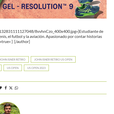
32132831111127048/8vvhnCzo_400x400.jpg»]Estudiante de
s, el futbol y la aviación. Apasionado por contar historias
true» ] [/author]
JOHN ISNER RETIRO
JOHN ISNER RETIRO US OPEN
US OPEN
US OPEN 2023