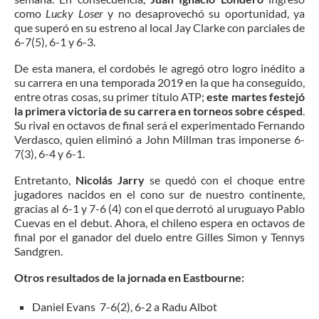
como
Lucky Loser
y no desaprovechó su oportunidad, ya
que superó en su estreno al local Jay Clarke con parciales de
6-7(5), 6-1 y 6-3.
De esta manera, el cordobés le agregó otro logro inédito a
su carrera en una temporada 2019 en la que ha conseguido,
entre otras cosas, su primer título ATP;
este martes festejó
la primera victoria de su carrera en torneos sobre césped
.
Su rival en octavos de final será el experimentado Fernando
Verdasco, quien eliminó a John Millman tras imponerse 6-
7(3), 6-4 y 6-1.
Entretanto,
Nicolás Jarry
se quedó con el choque entre
jugadores nacidos en el cono sur de nuestro continente,
gracias al 6-1 y 7-6 (4) con el que derrotó al uruguayo Pablo
Cuevas en el debut. Ahora, el chileno espera en octavos de
final por el ganador del duelo entre Gilles Simon y Tennys
Sandgren.
Otros resultados de la jornada en Eastbourne:
Daniel Evans 7-6(2), 6-2 a Radu Albot