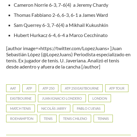
Cameron Norrie 6-3, 7-6(4) a Jeremy Chardy
Thomas Fabbiano 2-6, 6-3, 6-1 a James Ward
Sam Querrey 6-3, 7-6(4) a Mikhail Kukushkin
Hubert Hurkacz 6-4, 6-4 a Marco Cecchinato
[author image=»https://twitter.com/LopezJuans» ]Juan
Sebastián López (@LopezJuans) Periodista especializado en
tenis. Ex jugador de tenis. U. Javeriana. Analizó el tenis
desde adentro y afuera de la cancha [/author]
AAT
ATP
ATP 250
ATP 250 EASTBOURNE
ATP TOUR
EASTBOURNE
JUAN IGNACIO LONDERO
LONDON
MATCH TENIS
NICOLÁS JARRY
PABLO CUEVAS
ROEHAMPTON
TENIS
TENIS CHILENO
TENNIS