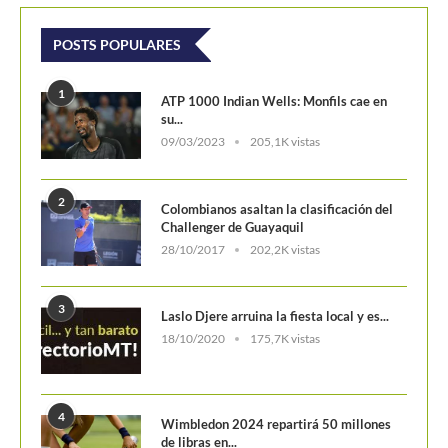
POSTS POPULARES
1
ATP 1000 Indian Wells: Monfils cae en
su...
09/03/2023
205,1K vistas