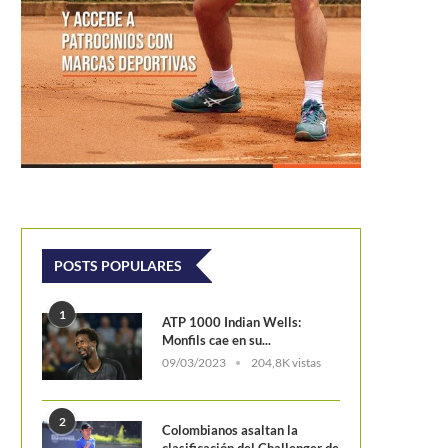
Debut exprés de Federer en el
su casa
amila Osorio entiende de remontadas:
Está en segunda ronda de...
POSTS POPULARES
1
ATP 1000 Indian Wells:
Monfils cae en su...
09/03/2023
204,8K vistas
2
Colombianos asaltan la
clasificación del Challenger de