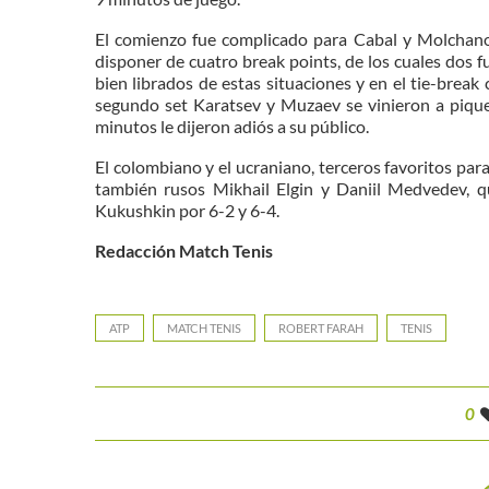
El comienzo fue complicado para Cabal y Molchanov
disponer de cuatro break points, de los cuales dos fu
bien librados de estas situaciones y en el tie-break 
segundo set Karatsev y Muzaev se vinieron a pique
minutos le dijeron adiós a su público.
El colombiano y el ucraniano, terceros favoritos para
también rusos Mikhail Elgin y Daniil Medvedev, q
Kukushkin por 6-2 y 6-4.
Redacción Match Tenis
ATP
MATCH TENIS
ROBERT FARAH
TENIS
0