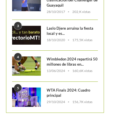
Guayaquil
28/10/2017
202,K vistas
3
Laslo Djere arruina la fiesta
local y es...
18/10/2020
175,5K vistas
4
Wimbledon 2024 repartirá 50
millones de libras en...
13/06/2024
160,6K vistas
5
WTA Finals 2024: Cuadro
principal
29/10/2024
156,7K vistas