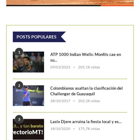
POSTS POPULARES
1
ATP 1000 Indian Wells: Monfils cae en
su...
09/03/2023
205,1K vistas
2
Colombianos asaltan la clasificación del
Challenger de Guayaquil
28/10/2017
202,2K vistas
3
Laslo Djere arruina la fiesta local y es...
18/10/2020
175,7K vistas