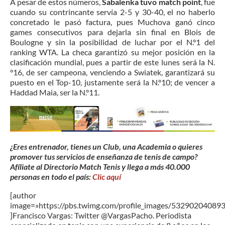
A pesar de estos números,
Sabalenka tuvo match point
, fue
cuando su contrincante servía 2-5 y 30-40, el no haberlo
concretado le pasó factura, pues Muchova ganó cinco
games consecutivos para dejarla sin final en Blois de
Boulogne y sin la posibilidad de luchar por el N.°1 del
ranking WTA. La checa garantizó su mejor posición en la
clasificación mundial, pues a partir de este lunes será la N.
°16, de ser campeona, venciendo a Swiatek, garantizará su
puesto en el Top-10, justamente será la N.°10; de vencer a
Haddad Maia, ser la N.°11.
¿Eres entrenador, tienes un Club, una Academia o quieres
promover tus servicios de enseñanza de tenis de campo?
Afíliate al Directorio Match Tenis y llega a más 40.000
personas en todo el país:
Clic aquí
[author
image=»https://pbs.twimg.com/profile_images/5329020408
]Francisco Vargas: Twitter @VargasPacho. Periodista