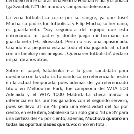
del duelo entre la brasileña Beatriz Haddad Maia y la polaca
Iga Swiatek, N.°1 del mundo y campeona defensora.
La vena futbolística corre por su sangre, ya que Josef
Mucha, su padre, fue futbolista y Filip Mucha, su hermano,
es guardameta. “Soy seguidora del equipo que está
entrenando mi padre y donde juega mi hermano de
guardameta (FC Slovacko). Pero no soy una apasionada.
Cuando era pequeña estaba todo el día jugando al fútbol
con mi familia y mis amigos… Quería ser futbolista”, declaró
un par de años atrás.
Sobre el papel, Sabalenka era la gran candidata para
quedarse con la victoria, tomando como referencia lo hecho
en la actual temporada, pues además del ya referenciado
título en Melbourne Park, fue campeona del WTA 500
Adelaida y el WTA 1000 Madrid. La checa marcó la
diferencia en los puntos ganados con el segundo servicio,
pues se llevó 31 de 48 para una efectividad del 65 por
ciento, en este ítem, Sabalenka tan solo ganó 18 de 39 para
una certeza del 46 por ciento; además,
Muchova quebró en
todas las oportunidades que tuvo
: cinco en total.