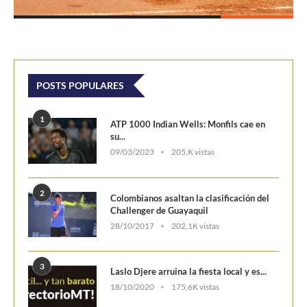
POSTS POPULARES
1
ATP 1000 Indian Wells: Monfils cae en
su...
09/03/2023
205,K vistas
2
Colombianos asaltan la clasificación del
Challenger de Guayaquil
28/10/2017
202,1K vistas
3
Laslo Djere arruina la fiesta local y es...
18/10/2020
175,6K vistas