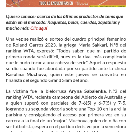
Quiero conocer acerca de los últimos productos de tenis que
están en el mercado: Raquetas, bolas, cuerdas, zapatillas y
mucho más:
Clic aquí
Una vez se realizó el sorteo del cuadro principal femenino
de Roland Garros 2023, la griega Maria Sakkari, N.°8 del
ranking WTA, expresó: “Todos saben que mi partido de
primera ronda será difícil, pues es la rival más complicada
que le pudo tocar a una cabeza de serie”. Aquella respuesta
se dio cuando fue abordada por su partido ante la checa
Karolina Muchova
, quien este jueves se convirtió en
finalista del segundo Grand Slam del año.
La víctima fue la bielorrusa
Aryna Sabalenka
, N.°2 del
ranking WTA, reciente campeona del Abierto de Australia y
a quien superó con parciales de 7-6(5) y 6-7(5) y 7-5,
logrando su segunda victoria sobre una Top-10 en la arcilla
parisina y consiguiendo el acceso por primera vez en su
carrera a la final de un ‘major’. Muchova, quien de niña con
ser futbolista, espera en el partido decisivo por la vencedora