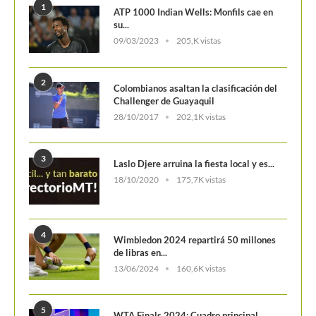
POSTS POPULARES
1
ATP 1000 Indian Wells: Monfils cae en
su...
09/03/2023
205,K vistas
2
Colombianos asaltan la clasificación del
Challenger de Guayaquil