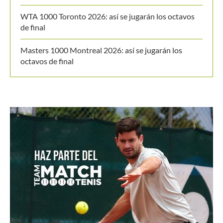
Últimos posts
Colombia clasifica a la Billie Jean King Cup Jr.
[En vivo] Colombia se juega la clasificación a la Billie
Jean King Cup Jr.
Daniel Salazar rompe el techo y accede a su 1ª final en
el M15 Bielsko-Biała
WTA 1000 Toronto 2026: así se jugarán los octavos
de final
Masters 1000 Montreal 2026: así se jugarán los
octavos de final