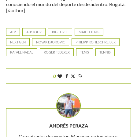
conociendo el mundo del deporte desde adentro. Bogotá.
[/author]
ATP
ATP TOUR
BIG THREE
MATCH TENIS
NEXT GEN
NOVAK DJOKOVIC
PHILIPP KOHLSCHREIBER
RAFAEL NADAL
ROGER FEDERER
TENIS
TENNIS
0
ANDRÉS PERAZA
Organizador de eventos. Manager de jugadores.