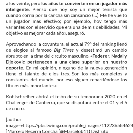
a los veinte, pero
los años te convierten en un jugador más
inteligente
. Pienso que hoy soy un mejor tenista que
cuando corría por la cancha sin cansancio (…) Me he vuelto
un jugador más efectivo; por ejemplo, hoy tengo más
variantes con el servicio que era una de mis debilidades. Mi
objetivo es mejorar cada año», aseguró.
Aprovechando la coyuntura, el actual 79° del ranking llenó
de elogios al famoso
Big Three
y desestimó un cambio
abrupto en la cima del circuito masculino. «
Federer, Nadal y
Djokovic pertenecen a una clase superior en nuestro
deporte
. En mi opinión, ninguno de la nueva generación
tiene el talante de ellos tres. Son los más completos y
constantes del mundo, por eso siguen repartiéndose los
títulos más importantes».
Kohlschreiber abrirá el telón de su temporada 2020 en el
Challenger de Canberra, que se disputará entre el 01 y el 6
de enero.
[author
image=»https://pbs.twimg.com/profile_images/1122365846
]Marcelo Becerra Concha (@Marcelob11) Disfruto