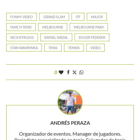
FUNNY VIDEO
GRAND SLAM
ITF
MAJOR
MATCH TENIS
MELBOURNE
MELBOURNE PARK
NICK KYRGIOS
RAFAEL NADAL
ROGER FEDERER
STAN WAWRINKA
TENIS
TENNIS
VIDEO
0
ANDRÉS PERAZA
Organizador de eventos. Manager de jugadores.
Periodista especializado en tenis. Exjugador de tenis