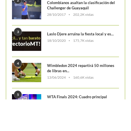
2
Colombianos asaltan la clasificación del
Challenger de Guayaquil
28/10/2017
202,2K vistas
3
Laslo Djere arruina la fiesta local y es...
18/10/2020
175,7K vistas
4
Wimbledon 2024 repartirá 50 millones
de libras en...
13/06/2024
160,6K vistas
5
WTA Finals 2024: Cuadro principal
29/10/2024
156,7K vistas