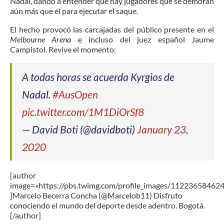
Nadal, dando a entender que hay jugadores que se demoran
aún más que él para ejecutar el saque.
El hecho provocó las carcajadas del público presente en el
Melbourne Arena
e incluso del juez español Jaume
Campistol. Revive el momento:
A todas horas se acuerda Kyrgios de
Nadal.
#AusOpen
pic.twitter.com/1M1DiOrSf8
— David Boti (@davidboti)
January 23,
2020
[author
image=»https://pbs.twimg.com/profile_images/1122365846
]Marcelo Becerra Concha (@Marcelob11) Disfruto
conociendo el mundo del deporte desde adentro. Bogotá.
[/author]