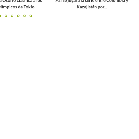
la serie entre Colombia y
WTA 1000 Roma 2024: Naomi Osaka
ajistán por...
logra su primera victoria...