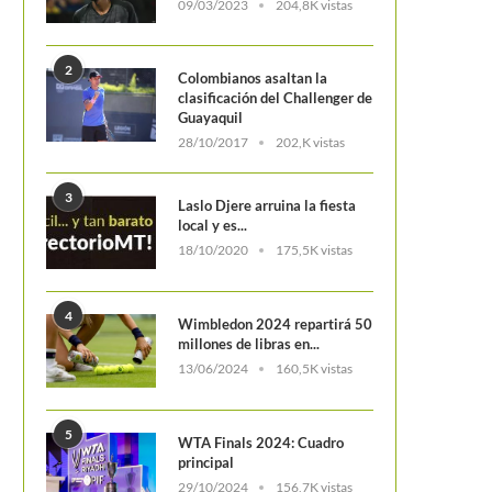
Roland Garros se jugará c
09/03/2023
204,8K vistas
importante cantidad de p
2
Colombianos asaltan la
clasificación del Challenger de
Guayaquil
28/10/2017
202,K vistas
3
Laslo Djere arruina la fiesta
local y es...
18/10/2020
175,5K vistas
4
Wimbledon 2024 repartirá 50
millones de libras en...
13/06/2024
160,5K vistas
5
WTA Finals 2024: Cuadro
principal
29/10/2024
156,7K vistas