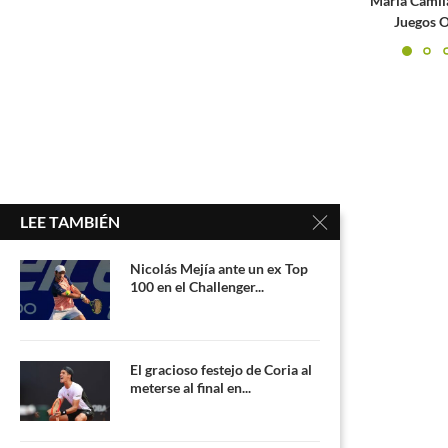
María Camila Osorio clasifica a los
Así se jugará 
Juegos Olímpicos de Tokio
Kaz
LEE TAMBIÉN
Nicolás Mejía ante un ex Top
100 en el Challenger...
El gracioso festejo de Coria al
meterse al final en...