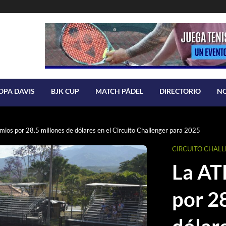
OPA DAVIS
BJK CUP
MATCH PÁDEL
DIRECTORIO
N
ios por 28.5 millones de dólares en el Circuito Challenger para 2025
CIRCUITO CHAL
La AT
por 2