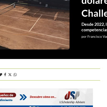
dólare
Chall
Desde 2022, l
competencias
por
Francisco Va