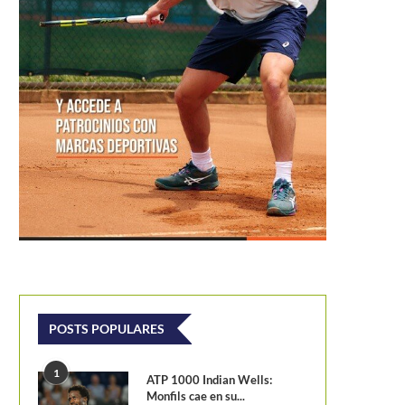
Wimbledon 2023: Emiliana Arango
Barrientos busc
POSTS POPULARES
debuta con triunfo en la fase...
año en 
1
ATP 1000 Indian Wells:
Monfils cae en su...