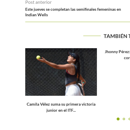
Post anterior
Este jueves se completan las semifinales femeninas en
Indian Wells
TAMBIÉN 
Jhonny Pérez: «La meta es alcanzar el
corte para que...
ra victoria
Richard Ga