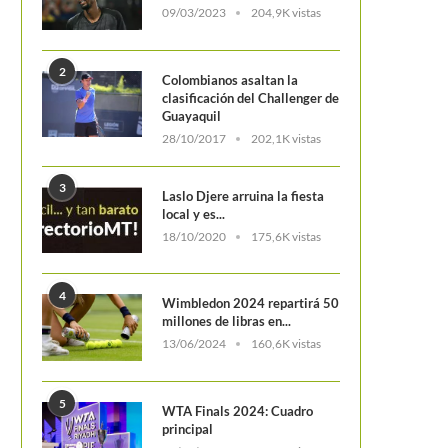
09/03/2023
204,9K vistas
2
Colombianos asaltan la
clasificación del Challenger de
Guayaquil
28/10/2017
202,1K vistas
3
Laslo Djere arruina la fiesta
local y es...
18/10/2020
175,6K vistas
4
Wimbledon 2024 repartirá 50
millones de libras en...
13/06/2024
160,6K vistas
5
WTA Finals 2024: Cuadro
principal