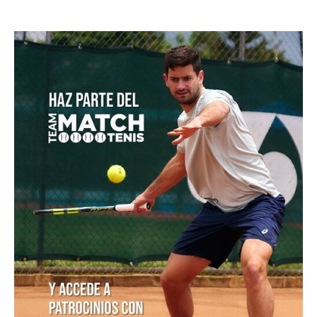
equilibrio para seguir creciendo como tenista
Colombia cae en los cuartos de final del Campeonato
Mundial Sub-14 de Tenis
Masters 1000 Montreal 2026: los 14 sembrados que
no siguen en competencia
Medvedev corta su racha y cede ante Van de
Zandshulp en Montreal