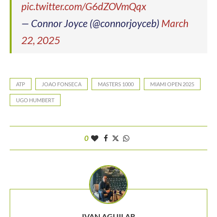
pic.twitter.com/G6dZOVmQqx
— Connor Joyce (@connorjoyceb)
March
22, 2025
ATP
JOAO FONSECA
MASTERS 1000
MIAMI OPEN 2025
UGO HUMBERT
0
IVAN AGUILAR