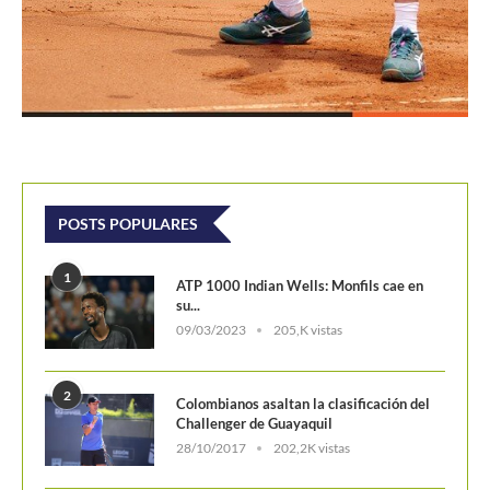
POSTS POPULARES
1
ATP 1000 Indian Wells: Monfils cae en
su...
09/03/2023
205,K vistas
2
Colombianos asaltan la clasificación del
Challenger de Guayaquil
28/10/2017
202,2K vistas