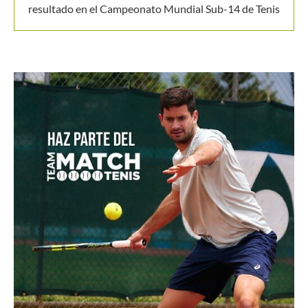
Alexandrova le toma la medida a Sabalenka y la deja
fuera del WTA de Toronto
Masters 1000 Montreal 2026: programación del
domingo 9 de agosto
Colombia es campeona del Suramericano Sub-16
femenino después de nueve años
Luciana Roa conquista con tan solo 13 años su primer
título en el Circuito Mundial Junior
Equipo masculino de Colombia logró su mejor
resultado en el Campeonato Mundial Sub-14 de Tenis