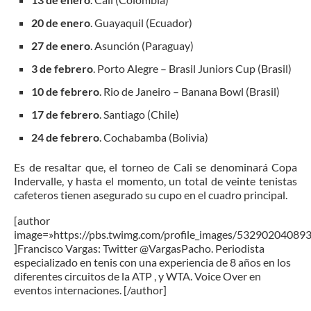
20 de enero
. Guayaquil (Ecuador)
27 de enero
. Asunción (Paraguay)
3 de febrero
. Porto Alegre – Brasil Juniors Cup (Brasil)
10 de febrero
. Rio de Janeiro – Banana Bowl (Brasil)
17 de febrero
. Santiago (Chile)
24 de febrero
. Cochabamba (Bolivia)
Es de resaltar que, el torneo de Cali se denominará Copa
Indervalle, y hasta el momento, un total de veinte tenistas
cafeteros tienen asegurado su cupo en el cuadro principal.
[author
image=»https://pbs.twimg.com/profile_images/5329020408
]Francisco Vargas: Twitter @VargasPacho. Periodista
especializado en tenis con una experiencia de 8 años en los
diferentes circuitos de la ATP , y WTA. Voice Over en
eventos internaciones. [/author]