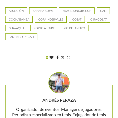
ASUNCIÓN
BANANA BOWL
BRASIL JUNIORS CUP
CALI
COCHABAMBA
COPA INDERVALLE
COSAT
GIRA COSAT
GUAYAQUIL
PORTO ALEGRE
RÍO DE JANEIRO
SANTIAGO DE CALI
0
ANDRÉS PERAZA
Organizador de eventos. Manager de jugadores.
Periodista especializado en tenis. Exjugador de tenis