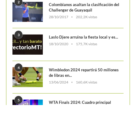
POSTS POPULARES
1
ATP 1000 Indian Wells: Monfils cae en
su...
09/03/2023
205,1K vistas
2
Colombianos asaltan la clasificación del
Challenger de Guayaquil
28/10/2017
202,2K vistas
3
Laslo Djere arruina la fiesta local y es...
18/10/2020
175,7K vistas