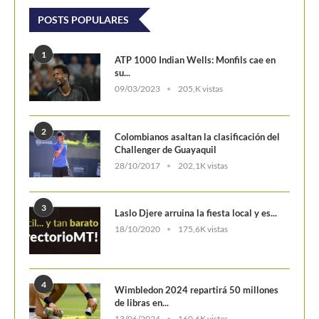
POSTS POPULARES
1
ATP 1000 Indian Wells: Monfils cae en
su...
09/03/2023
205,K vistas
2
Colombianos asaltan la clasificación del
Challenger de Guayaquil
28/10/2017
202,1K vistas
3
Laslo Djere arruina la fiesta local y es...
18/10/2020
175,6K vistas
4
Wimbledon 2024 repartirá 50 millones
de libras en...
13/06/2024
160,6K vistas