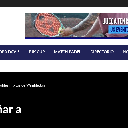
OPA DAVIS
BJK CUP
MATCH PÁDEL
DIRECTORIO
N
dobles mixtos de Wimbledon
ar a