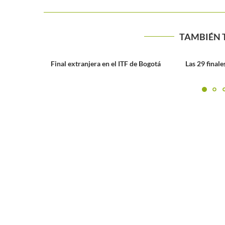
TAMBIÉN 
tranjera en el ITF de Bogotá
Las 29 finales ATP de Cabal