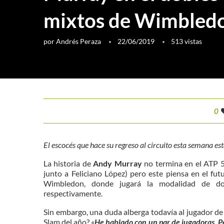
mixtos de Wimbled
por
Andrés Peraza
22/06/2019
513
vistas
0
El escocés que hace su regreso al circuito esta semana e
La historia de
Andy Murray
no termina en el ATP 5
junto a Feliciano López) pero este piensa en el fu
Wimbledon, donde jugará la modalidad de do
respectivamente.
Sin embargo, una duda alberga todavía al jugador de
Slam del año? «
He hablado con un par de jugadoras. P