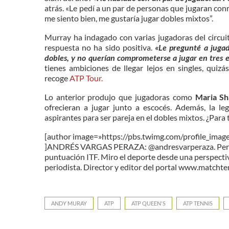
atrás. «Le pedí a un par de personas que jugaran con
me siento bien, me gustaría jugar dobles mixtos”.
Murray ha indagado con varias jugadoras del circui
respuesta no ha sido positiva.
«Le pregunté a jugad
dobles, y no querían comprometerse a jugar en tres 
tienes ambiciones de llegar lejos en singles, qui
recoge
ATP Tour.
Lo anterior produjo que jugadoras como
Maria Sh
ofrecieran a jugar junto a escocés. Además, la l
aspirantes para ser pareja en el dobles mixtos. ¿Para
[author image=»https://pbs.twimg.com/profile_
]ANDRÉS VARGAS PERAZA: @andresvarperaza. Periodis
puntuación ITF. Miro el deporte desde una perspectiva
periodista. Director y editor del portal www.matchte
ANDY MURAY
ATP
ATP QUEEN'S
ATP TENNIS