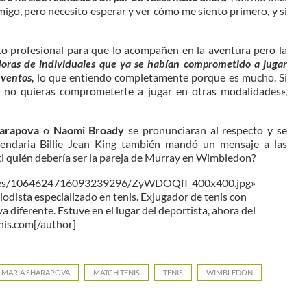
migo, pero necesito esperar y ver cómo me siento primero, y si
to profesional para que lo acompañen en la aventura pero la
oras de individuales que ya se habían comprometido a jugar
eventos,
lo que entiendo completamente porque es mucho. Si
zás no quieras comprometerte a jugar en otras modalidades»,
arapova
o
Naomi Broady
se pronunciaran al respecto y se
egendaria Billie Jean King también mandó un mensaje a las
 ti quién debería ser la pareja de Murray en Wimbledon?
images/1064624716093239296/ZyWDOQfI_400x400.jpg»
ta especializado en tenis. Exjugador de tenis con
 diferente. Estuve en el lugar del deportista, ahora del
nis.com[/author]
MARIA SHARAPOVA
MATCH TENIS
TENIS
WIMBLEDON