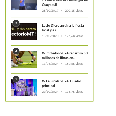
Guayaquil
28/10/2017
202,1K vistas
3
Laslo Djere arruina la fiesta
local y es...
18/10/2020
175,6K vistas
4
Wimbledon 2024 repartirá 50
millones de libras en...
13/06/2024
160,6K vistas
5
WTA Finals 2024: Cuadro
principal
29/10/2024
156,7K vistas