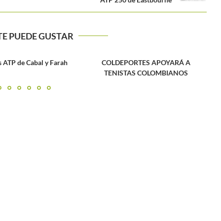
TE PUEDE GUSTAR
 y Farah
COLDEPORTES APOYARÁ A
TENISTAS COLOMBIANOS
Feder