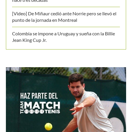
Últimos posts
El Masters de Canadá y el hecho que no vivía desde
1996: Conozca de que se trata
Emanuela Lares y Alicia Londoño, colombianas
nacidas en Estados Unidos, ilusionan al tenis nacional
Ben Shelton, a por un hito no visto en Montreal desde
hace tres décadas
[Video] De Miñaur cedió ante Norrie pero se llevó el
punto de la jornada en Montreal
Colombia se impone a Uruguay y sueña con la Billie
Jean King Cup Jr.