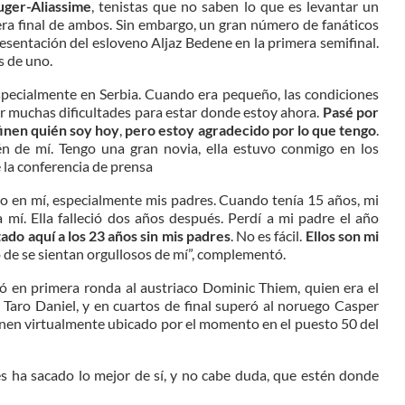
uger-Aliassime
, tenistas que no saben lo que es levantar un
mera final de ambos. Sin embargo, un gran número de fanáticos
esentación del esloveno Aljaz Bedene en la primera semifinal.
s de uno.
 especialmente en Serbia. Cuando era pequeño, las condiciones
or muchas dificultades para estar donde estoy ahora.
Pasé por
inen quién soy hoy
,
pero estoy agradecido por lo que tengo
.
 de mí. Tengo una gran novia, ella estuvo conmigo en los
e la conferencia de prensa
o en mí, especialmente mis padres. Cuando tenía 15 años, mi
a mí. Ella falleció dos años después. Perdí a mi padre el año
ado aquí a los 23 años sin mis padres
. No es fácil.
Ellos son mi
o de se sientan orgullosos de mí”, complementó.
eró en primera ronda al austriaco Dominic Thiem, quien era el
s Taro Daniel, y en cuartos de final superó al noruego Casper
ienen virtualmente ubicado por el momento en el puesto 50 del
es ha sacado lo mejor de sí, y no cabe duda, que estén donde