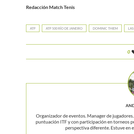
Redacción Match Tenis
ATP
ATP 500 RÍO DE JANEIRO
DOMINIC THIEM
LAS
0
AND
Organizador de eventos. Manager de jugadores. P
puntuación ITF y con participación en torneos p
perspectiva diferente. Estuve en el