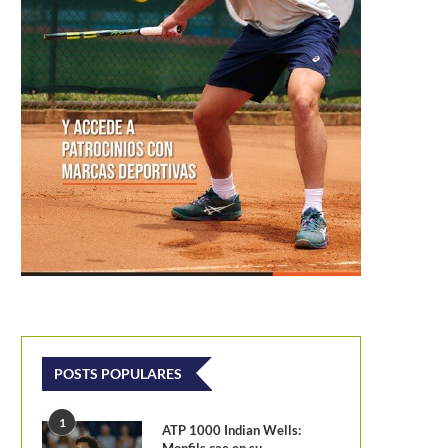
POSTS POPULARES
1
ATP 1000 Indian Wells:
Monfils cae en su...