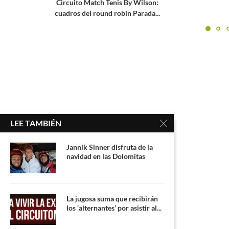
 By Wilson:
in Parada...
LEE TAMBIÉN
Jannik Sinner disfruta de la
navidad en las Dolomitas
La jugosa suma que recibirán
los ‘alternantes’ por asistir al...