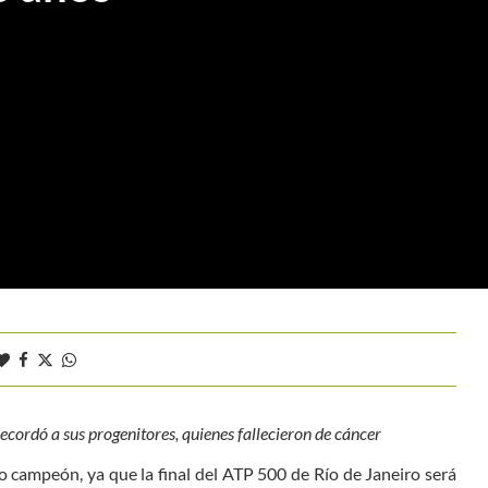
 recordó a sus progenitores, quienes fallecieron de cáncer
 campeón, ya que la final del ATP 500 de Río de Janeiro será