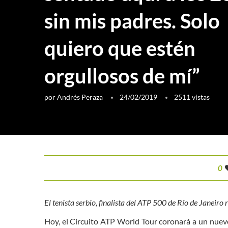
sin mis padres. Solo
quiero que estén
orgullosos de mí”
por
Andrés Peraza
24/02/2019
2511
vistas
0
El tenista serbio, finalista del ATP 500 de Río de Janeiro
Hoy, el Circuito ATP World Tour coronará a un nuevo