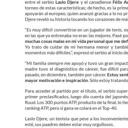
entre el serbio
Laslo Djere
y el canadiense
Félix A
torneo de estas características; de hecho, es la pri
apoyarán al europeo, quien avanzó gracias a lo no pr
Djere reveló su historia tocando los corazones de má
“Es muy difícil convertirse en un jugador de tenis,
en las que yo entrenaba no eran las mejores. Pasé p
muchas cosas malas en mi vida personal que me def
Yo trato de cuidar de mi hermana menor y también
momentos más difíciles.”, expresó el serbio al inicio d
“Mi familia siempre me apoyó y tuvo un gran impact
madre tuvo el diagnóstico de cáncer, fue difícil par
pasado, en diciembre, también por cáncer.
Estoy sent
mayor motivación e inspiración
. Sólo estoy tratand
Para acceder al partido por el título, el serbio sup
primer preclasificados, luego dio cuenta del japoné
Ruud. Los 300 puntos ATP, producto de la final, lo t
ranking ATP, pero si gana se colará en el Top-40.
Laslo Djere, un tenista que pese a los inconvenient
esté, sus paadres deben estar muy orgullosos.