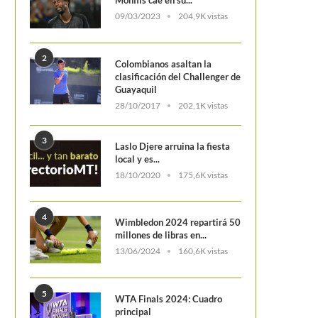
colombiano es
Australian Open 2025: Programación
09/03/2023
204,9K vistas
 J100 Lousada...
del 24 de enero
2
Colombianos asaltan la
clasificación del Challenger de
Guayaquil
28/10/2017
202,1K vistas
3
Laslo Djere arruina la fiesta
local y es...
18/10/2020
175,6K vistas
4
Wimbledon 2024 repartirá 50
millones de libras en...
13/06/2024
160,6K vistas
5
WTA Finals 2024: Cuadro
principal