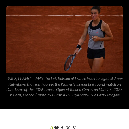
PARIS, FRANCE - MAY 26: Lois Boisson of France in action against Anna
Kalinskaya (not seen) during the Women's Singles first round match on
Day Three of the 2026 French Open at Roland Garros on May 26, 2026
in Paris, France. (Photo by Burak Akbulut/Anadolu via Getty Images)
0