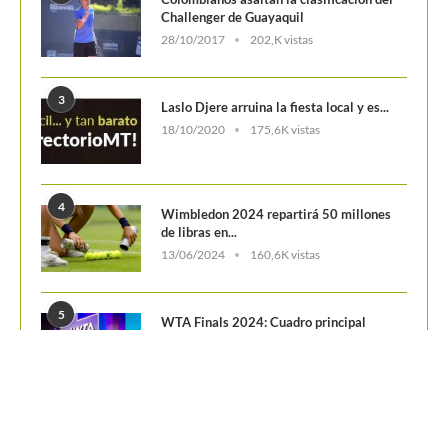
Challenger de Guayaquil
28/10/2017
202,K vistas
3
Laslo Djere arruina la fiesta local y es...
18/10/2020
175,6K vistas
4
Wimbledon 2024 repartirá 50 millones
de libras en...
13/06/2024
160,6K vistas
5
WTA Finals 2024: Cuadro principal
29/10/2024
156,7K vistas