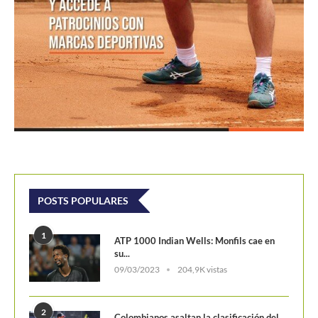
POSTS POPULARES
1
ATP 1000 Indian Wells: Monfils cae en
su...
09/03/2023
204,9K vistas
2
Colombianos asaltan la clasificación del