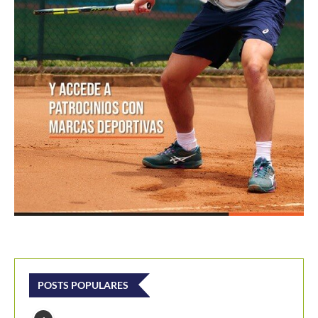
POSTS POPULARES
1
ATP 1000 Indian Wells: Monfils cae en
su...
09/03/2023
205,2K vistas
2
Colombianos asaltan la clasificación del
Challenger de Guayaquil
28/10/2017
202,3K vistas
3
Laslo Djere arruina la fiesta local y es...
18/10/2020
175,8K vistas