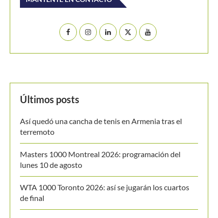
Masters 1000 Montreal 2026: programación del
lunes 10 de agosto
WTA 1000 Toronto 2026: así se jugarán los cuartos
de final
Shelton supera a Fonseca y termina con Sudamérica
en Montreal
Valentina Mediorreal y Sol Larraya Guidi se
proclaman campeonas de dobles en el ITF W35 de
Chacabuco