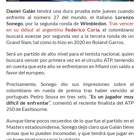
Daniel Galán
tendrá una dura prueba este jueves cuando
enfrente al número 27 del mundo, el italiano
Lorenzo
Sonego
, por la segunda ronda de
Wimbledon
.
Tras vencer
en su debut al argentino
Federico Coria
, el colombiano
buscará avanzar por segunda vez a la tercera ronda de un
Grand Slam, tal como lo hizo en 2020 en Roland Garros.
Será un partido de alto nivel para el tenista nacional, quien
buscará vencer por primera vez en el circuito ATP, teniendo
en cuenta que este año se enfrentaron en Miami con saldo a
favor del europeo.
Precisamente, Sonego dio sus impresiones sobre el
colombiano en rueda de prensa tras haber vencido al
portugués Pedro Sousa en tres sets. “
Es un jugador muy
difícil de enfrentar
”, comentó el reciente finalista del ATP
250 de Eastbourne.
Aunque tiene pocos recuerdos de lo que fue el partido en el
Masters estadounidense, Sonego dejó claro que Galán tiene
armas que lo pueden incomodar, y que tendrá que jugar en
un buen nivel para sacar la victoria.