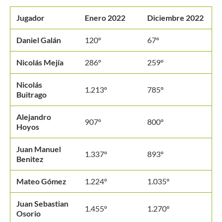
Jugador
Enero 2022
Diciembre 2022
Daniel Galán
120º
67º
Nicolás Mejía
286º
259º
Nicolás
1.213º
785º
Buitrago
Alejandro
907º
800º
Hoyos
Juan Manuel
1.337º
893º
Benitez
Mateo Gómez
1.224º
1.035º
Juan Sebastian
1.455º
1.270º
Osorio