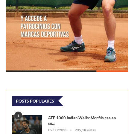
POSTS POPULARES
1
ATP 1000 Indian Wells: Monfils cae en
su...
09/03/2023
205,1K vistas