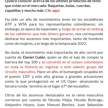
Quiero conocer acerca de los últimos productos de tenis
que están en el mercado: Raquetas, bolas, cuerdas,
zapatillas y mucho más:
Clic aquí
Ha sido un año de movimientos leves en los escalafones
ATP y WTA para los representantes colombianos; sin
embargo, es época de especiales y,
luego de armar el ranking
de los cafeteros que más dinero ganaron
, nos corresponde
destacar los ascensos más importantes, tanto de hombres
como de mujeres, a lo largo de la temporada 2022.
Sin duda, el movimiento más importante de año corrió por
cuenta de
Daniel Galán
, quien se dio el lujo de romper la
barrera del top 100
y se convirtió en el octavo colombiano
en toda la historia en ingresar a este selecto grupo
d
el
circuito masculino
. Hace un año, el bumangués ocupaba en
el puesto 120º y este año, gracias a grandes actuaciones
como la que protagonizó en el US Open -alcanzando la
tercera ronda- terminó en el lugar 67º del escalafón.
Otros de los ascensos destacados en la rama masculina
corrieron por cuenta de Nicolás Mejía, Nicolás Buitrago,
Alejandro Hoyos, Juan Manuel Benítez, Juan Sebastián