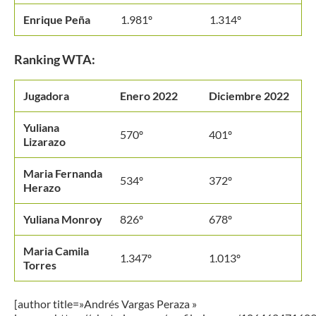
Enrique Peña
1.981º
1.314º
Ranking WTA:
Jugadora
Enero 2022
Diciembre 2022
Yuliana
570º
401º
Lizarazo
Maria Fernanda
534º
372º
Herazo
Yuliana Monroy
826º
678º
Maria Camila
1.347º
1.013º
Torres
[author title=»Andrés Vargas Peraza »