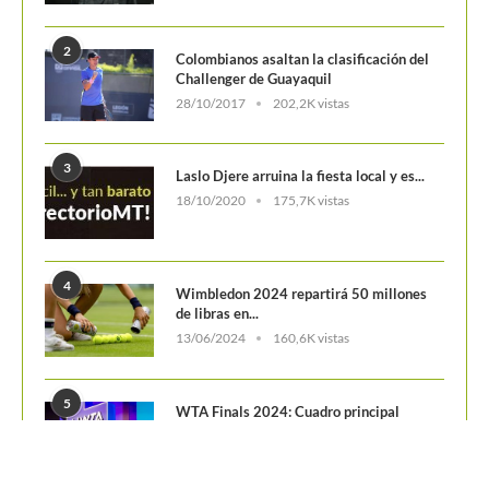
2
Colombianos asaltan la clasificación del
Challenger de Guayaquil
28/10/2017
202,2K vistas
3
Laslo Djere arruina la fiesta local y es...
18/10/2020
175,7K vistas
4
Wimbledon 2024 repartirá 50 millones
de libras en...
13/06/2024
160,6K vistas
5
WTA Finals 2024: Cuadro principal
29/10/2024
156,7K vistas