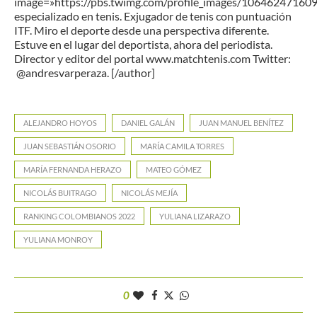
image=»https://pbs.twimg.com/profile_images/1064624716
especializado en tenis. Exjugador de tenis con puntuación
ITF. Miro el deporte desde una perspectiva diferente.
Estuve en el lugar del deportista, ahora del periodista.
Director y editor del portal www.matchtenis.com Twitter:
@andresvarperaza. [/author]
ALEJANDRO HOYOS
DANIEL GALÁN
JUAN MANUEL BENÍTEZ
JUAN SEBASTIÁN OSORIO
MARÍA CAMILA TORRES
MARÍA FERNANDA HERAZO
MATEO GÓMEZ
NICOLÁS BUITRAGO
NICOLÁS MEJÍA
RANKING COLOMBIANOS 2022
YULIANA LIZARAZO
YULIANA MONROY
0