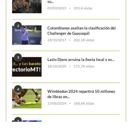
su...
09/03/2023
205,K vistas
2
Colombianos asaltan la clasificación del
Challenger de Guayaquil
28/10/2017
202,1K vistas
3
Laslo Djere arruina la fiesta local y es...
18/10/2020
175,7K vistas
4
Wimbledon 2024 repartirá 50 millones
de libras en...
13/06/2024
160,6K vistas
5
WTA Finals 2024: Cuadro principal