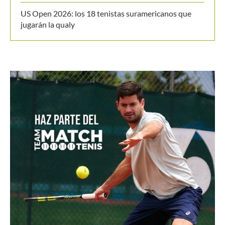
Juan Sebastián Osorio y Salvador Price a los cuartos
de final del M25 Londrina
Zverev es sorprendido por Griekspoor y dice adiós al
ATP de Montreal
Equipo femenino de Colombia reclama su segunda
victoria en el Campeonato Suramericano Sub-16 de
Tenis
El puntazo que se llevó Nicolás Mejía ante Lorenzo
Musetti en Montreal
US Open 2026: los 18 tenistas suramericanos que
jugarán la qualy