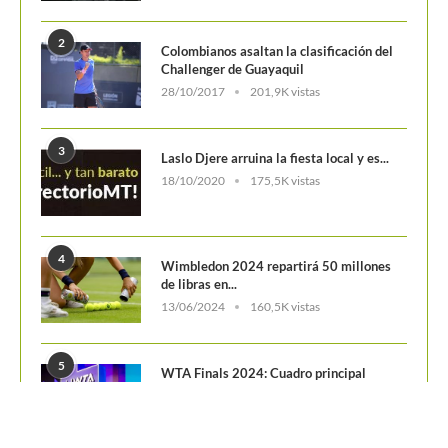
POSTS POPULARES
1
ATP 1000 Indian Wells: Monfils cae en
su...
09/03/2023
204,8K vistas
2
Colombianos asaltan la clasificación del
Challenger de Guayaquil
28/10/2017
201,9K vistas
3
Laslo Djere arruina la fiesta local y es...