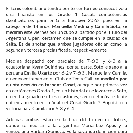
El tenis colombiano tendrá por tercer torneo consecutivo a
una finalista en los Grado 1 Cosat, competencias
clasificatorias para la Gira Europea 2026, pues en la
categoría de 14 años,
Manuella Medina
y
Camila Soto
, se
medirán este viernes por un cupo al partido por el título del
Argentina Open, certamen que se cumple en la ciudad de
Salta. Es de anotar que, ambas jugadoras ofician como la
segunda y tercera preclasificada, respectivamente.
Medina despachó con parciales de 7-6(3) y 6-3 a la
ecuatoriana Kyara Quiñónez; por su parte, Soto le ganó a la
peruana Emilia Ugarte por 6-2 y 7-6(3). Manuella y Camila,
quienes entrenan en el Club de Tenis Cali,
se medirán por
quinta ocasión en torneos Cosat
, aunque por primera vez
en certámenes Grado 1, en un historial que favorece a Soto,
quien ha ganado en tres ocasiones, siendo el más reciente
enfrentamiento en la final del Cosat Grado 2 Bogotá, con
victoria para Camila por 6-3 y 6-4.
Además, ambas están en la final del torneo de dobles,
donde se medirán a la argentina María Luz Apas y la
venezolana Bárbara Somoza. Es la segunda definición para