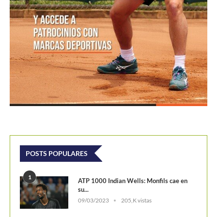
POSTS POPULARES
1
ATP 1000 Indian Wells: Monfils cae en
su...
09/03/2023
205,K vistas