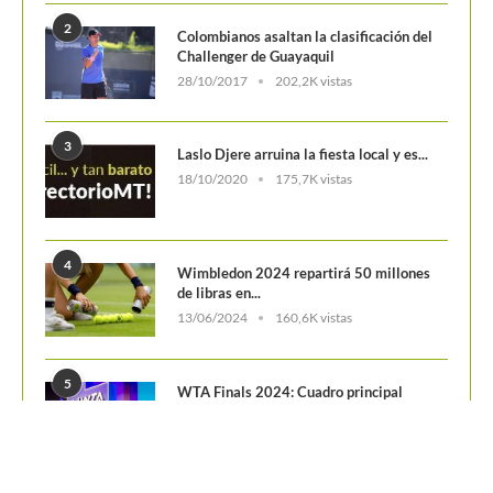
2
Colombianos asaltan la clasificación del
Challenger de Guayaquil
28/10/2017
202,2K vistas
3
Laslo Djere arruina la fiesta local y es...
18/10/2020
175,7K vistas
4
Wimbledon 2024 repartirá 50 millones
de libras en...
13/06/2024
160,6K vistas
5
WTA Finals 2024: Cuadro principal
29/10/2024
156,7K vistas